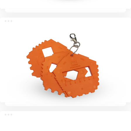
Измеритель износа поликлиновых ремней
Датчики ремня ГРМ