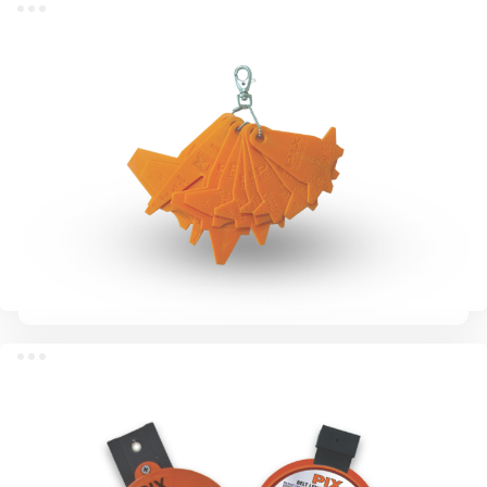
PIX-аналоговый тестер напряжения
Датчики PIX-шкива