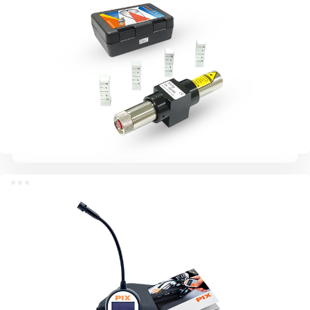
Инструмент для выравнивания шкивов с
лазерным управлением PIX-X 'Layer ®