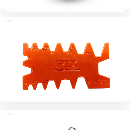
Машина для обрезки ремня
Профильный шаблон для ремней PIX