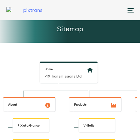
Me
Sitemap
Home
PIX Transmissions Ltd
About
Products
PIX at a Glance
V-Belts