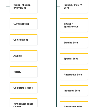
Vision, Mission
Ribbed / Poly-V
and Values
Belts
Sustainability
Timing /
Synchronous
Certifications
Banded Belts
Awards
Special Belts
History
Automotive Belts
Corporate Videos
Industrial Belts
Virtual Experience
Center
Agriculture Belts