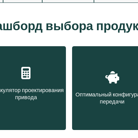
ашборд выбора продук
кулятор проектирования
Оптимальный конфигур
привода
передачи
бор ремня на основе
Выбор ремня на осн
данных передачи
эксплуатационны
расходов