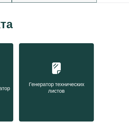
та
Генератор технических
атор
листов
Создание технического
ове
листа по запросу
х