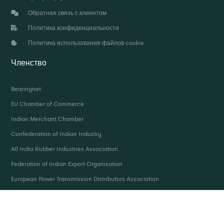
Обратная связь с клиентом
Политика конфиденциальности
Политика использования файлов cookie
Членство
Bearingnet
EU Chamber of Commerce
Indian Merchant Chamber
Confederation of Indian Industry
All India Rubber Industries Association
Federation of Indian Export Organisation
European Power Transmission Distributors Association
Chemicals & Allied Products Export Promotion Council
Другие веб-сайты PIX