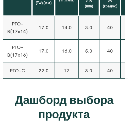
(Th) (мм)
(Tp)
(θ)
(Tw) (мм)
(mm)
(градус)
PTO-
17.0
14.0
3.0
40
1
B(17x14)
PTO-
17.0
16.0
5.0
40
1
B(17x16)
PTO-C
22.0
17
3.0
40
1
Дашборд выбора
продукта