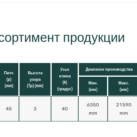
сортимент продукции
Диапазон производства
Угол
Питч
Высота
клина
(p)
узора
(θ)
Мин.
Макс.
(mm)
(Tp) (mm)
(градус)
(мм)
(мм)
6350
21590
45
3
40
mm
mm