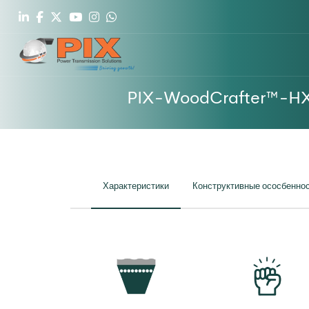
PIX-WoodCrafter™-HX
Характеристики
Конструктивные ососбенно