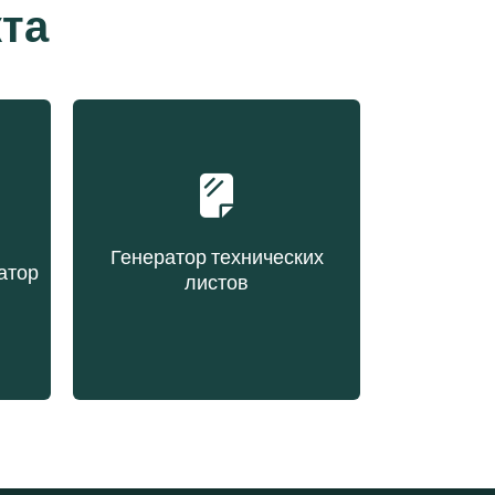
та
Генератор технических
атор
листов
Создание технического
ове
листа по запросу
х