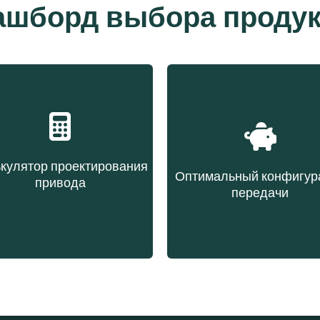
ашборд выбора продук
кулятор проектирования
Оптимальный конфигур
привода
передачи
бор ремня на основе
Выбор ремня на осн
данных передачи
эксплуатационны
расходов