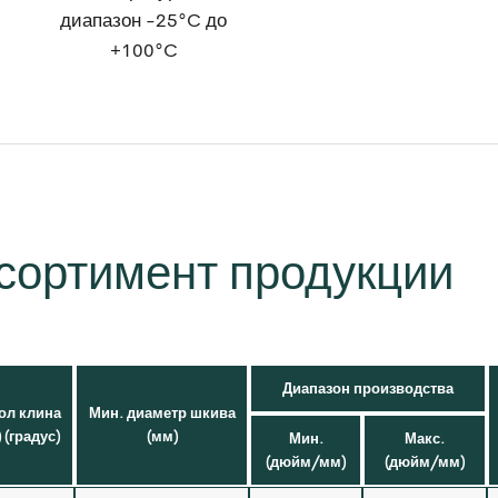
диапазон -25°C до
+100°C
сортимент продукции
Диапазон производства
ол клина
Мин. диаметр шкива
) (градус)
(мм)
Мин.
Макс.
(дюйм/мм)
(дюйм/мм)