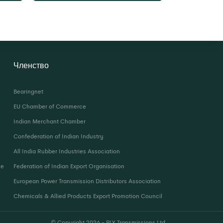
Членство
Bearingnet
EU Chamber of Commerce
Indian Merchant Chamber
Confederation of Indian Industry
All India Rubber Industries Association
ie
Federation of Indian Export Organisation
European Power Transmission Distributors Association
Chemicals & Allied Products Export Promotion Council
© Copyright
2026
- PIX Transmissions Ltd.