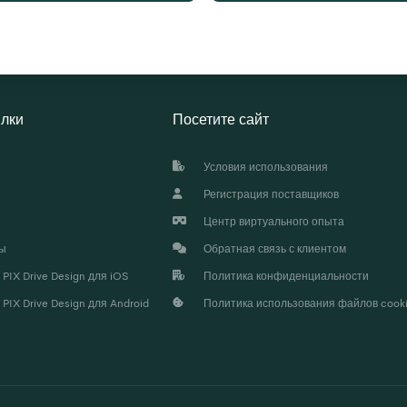
расходов
лки
Посетите сайт
Условия использования
Регистрация поставщиков
Центр виртуального опыта
ы
Обратная связь с клиентом
IX Drive Design для iOS
Политика конфиденциальности
IX Drive Design для Android
Политика использования файлов cook