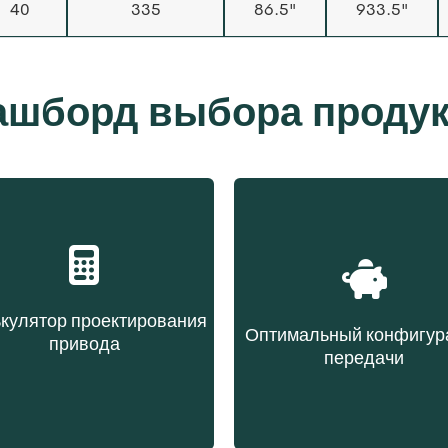
40
335
86.5"
933.5"
ашборд выбора продук
кулятор проектирования
Оптимальный конфигур
привода
передачи
бор ремня на основе
Выбор ремня на осн
данных передачи
эксплуатационны