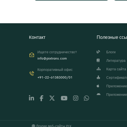
Kонтакт
Полезные ссы
Ищете сотрудничество?
Блоги
info@pixtrans.com
Литература
Карта сайта
Корпоративный офис
+91-22-61383000/01
Сертификат
Приложение P
Приложение P
Другие веб-сайты PIX