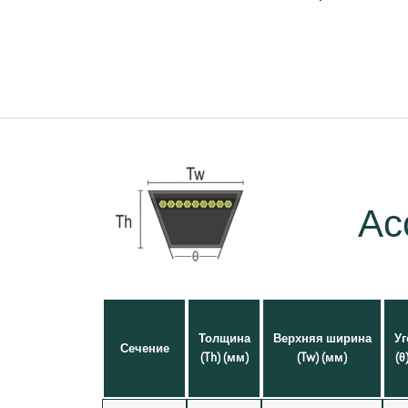
Ас
Толщина
Верхняя ширина
Уг
Сечение
(Th) (мм)
(Tw) (мм)
(θ